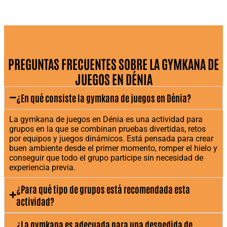
✅ Actividad de gymkana para grupos en Dénia.
✅ Organización por equipos.
✅ Pruebas dinámicas, participativas y
adaptables.
✅ Coordinación por monitores.
✅ Duración aproximada de 90 minutos.
PREGUNTAS FRECUENTES SOBRE LA GYMKANA DE
✅ Posibilidad de combinarla con otros planes
JUEGOS EN DÉNIA
para despedidas y grupos.
🌊 Combina la gymkana con otros planes en Dénia
¿En qué consiste la gymkana de juegos en Dénia?
Una de las ventajas de esta actividad es que se
La gymkana de juegos en Dénia es una actividad para
puede integrar fácilmente dentro de un plan
grupos en la que se combinan pruebas divertidas, retos
por equipos y juegos dinámicos. Está pensada para crear
más completo. Muchos grupos la combinan con
buen ambiente desde el primer momento, romper el hielo y
comida o cena con barra libre, fiesta en barco,
conseguir que todo el grupo participe sin necesidad de
paddle surf, alojamiento o packs de despedida
experiencia previa.
en Dénia
.
¿Para qué tipo de grupos está recomendada esta
Esto permite organizar una jornada más
actividad?
cómoda, con varios servicios coordinados y un
único punto de contacto para el grupo.
¿La gymkana es adecuada para una despedida de