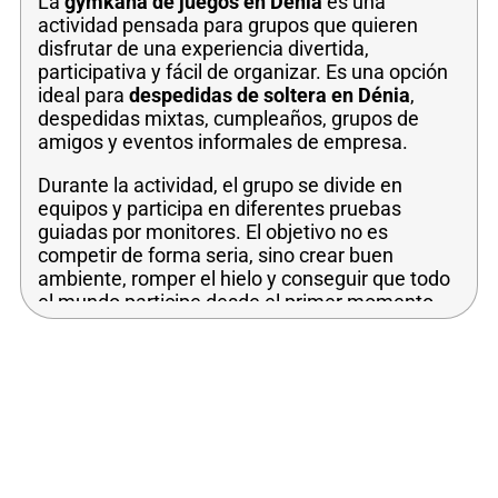
La
gymkana de juegos en Dénia
es una
actividad pensada para grupos que quieren
disfrutar de una experiencia divertida,
participativa y fácil de organizar. Es una opción
ideal para
despedidas de soltera en Dénia
,
despedidas mixtas, cumpleaños, grupos de
amigos y eventos informales de empresa.
Durante la actividad, el grupo se divide en
equipos y participa en diferentes pruebas
guiadas por monitores. El objetivo no es
competir de forma seria, sino crear buen
ambiente, romper el hielo y conseguir que todo
el mundo participe desde el primer momento.
🎯 ¿En qué consiste la gymkana de juegos?
La actividad combina
pruebas de habilidad,
retos de coordinación, juegos de ingenio,
dinámicas de rapidez y desafíos por equipos
.
Cada prueba está pensada para que el grupo se
implique, se ría y disfrute de una experiencia