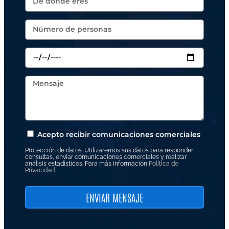
de juegos en Dénia divertida, participativa y
pensada para que todo el grupo disfrute.
Acepto recibir comunicaciones comerciales
Protección de datos. Utilizaremos sus datos para responder
consultas, enviar comunicaciones comerciales y realizar
análisis estadísticos. Para más información
Política de
Privacidad.
ENVIAR MENSAJE