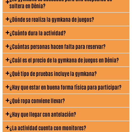
💡 Recomendaciones para disfrutar más la
soltera en Dénia?
actividad
¿Dónde se realiza la gymkana de juegos?
👟 Llevar ropa cómoda y calzado adecuado.
☀️ En temporada de calor, llevar agua, gorra y
¿Cuánto dura la actividad?
protección solar.
⏱️ Llegar con antelación para empezar sin
¿Cuántas personas hacen falta para reservar?
retrasos.
📲 Avisar si el grupo tiene necesidades especiales
¿Cuál es el precio de la gymkana de juegos en Dénia?
o limitaciones físicas.
🎒 Llevar muda o toalla si después tenéis
¿Qué tipo de pruebas incluye la gymkana?
actividad de playa o barco.
🔎 Gymkana o gincana de juegos en Dénia: la
¿Hay que estar en buena forma física para participar?
misma actividad
¿Qué ropa conviene llevar?
Aunque en nuestra web utilizamos
principalmente el término
gymkana de juegos
¿Hay que llegar con antelación?
en Dénia
, muchas personas también buscan
esta experiencia como
gincana de juegos en
¿La actividad cuenta con monitores?
Dénia
. En ambos casos hablamos de una