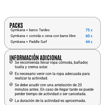
dinámica al aire libre.
No hace falta experiencia previa ni una
condición física especial. Las pruebas se
pueden adaptar al perfil del grupo para que
PACKS
participen tanto las personas más competitivas
75
Gymkana + barco Tardeo
€
como quienes solo quieren pasar un rato
60
Gymkana + comida o cena con barra libre
divertido sin demasiada exigencia física.
€
44
Gymkana + Paddle Surf
€
👥 Una actividad perfecta para despedidas de
soltera en Dénia
INFORMACIÓN ADICIONAL
Si estáis organizando una
despedida de soltera
Se recomienda llevar ropa cómoda, bañador,
toalla y crema solar.
en Dénia
y buscáis una actividad original antes
de la comida, la cena o un plan en barco, esta
Es necesario venir con la ropa adecuada para
gymkana es una alternativa muy práctica.
realizar la actividad.
Permite que la novia y el grupo compartan
Se debe acudir con una antelación de 20
momentos divertidos, hagan equipo y tengan
minutos antes. En caso de llegar tarde se puede
una experiencia diferente sin depender
perder tiempo de actividad o ser cancelada.
únicamente del ocio nocturno.
La duración de la actividad es aproximada.