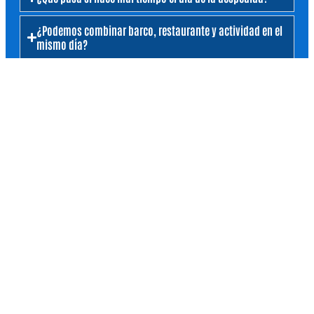
¿Podemos combinar barco, restaurante y actividad en el
mismo día?
¿Puedo elegir solo las actividades que quiera?
¿Hay presupuesto mínimo para organizar una
despedida?
¿Cómo se confirma la reserva?
¿Qué es Despedidas Dénia?
¿Cuánto cuesta una despedida en Dénia?